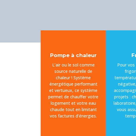
Pompe à chaleur
F
L’air ou le sol comme
Pour vos 
source naturelle de
frigor
chaleur ! Système
températur
énergétique performant
négative
et vertueux, ce système
accompagn
permet de chauffer votre
projets : c
logement et votre eau
laboratoire
chaude tout en limitant
vous assu
vos factures d’énergies.
tempé