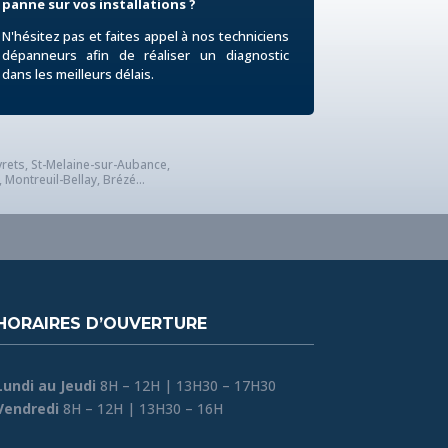
panne sur vos installations ?
N'hésitez pas et faites appel à nos techniciens
dépanneurs afin de réaliser un diagnostic
dans les meilleurs délais.
vrets, St-Melaine-sur-Aubance,
Montreuil-Bellay, Brézé...
HORAIRES D’OUVERTURE
Lundi au Jeudi
8H – 12H | 13H30 – 17H30
Vendredi
8H – 12H | 13H30 – 16H