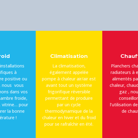
roid
Climatisation
Chauf
installations
La climatisation,
Planchers ch
ifiques à
également appelée
radiateurs à 
e positive ou
pompe à chaleur air/air est
alimentés p
, nous vous
avant tout un système
chaleur, chaud
ons dans vos
frigorifique réversible
gaz , no
hambre froide,
permettant de produire
conseillo
, vitrine… pour
par un cycle
l’utilisation 
rer la bonne
thermodynamique de la
de chau
rature !
chaleur en hiver et du froid
pour se rafraîchir en été.