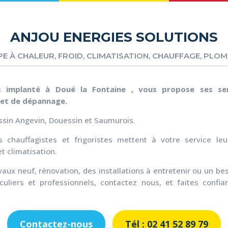
ANJOU ENERGIES SOLUTIONS
E À CHALEUR, FROID, CLIMATISATION, CHAUFFAGE, PLOM
ns implanté à Doué la Fontaine , vous propose ses se
n et de dépannage.
ssin Angevin, Douessin et Saumurois.
s chauffagistes et frigoristes mettent à votre service l
t climatisation.
vaux neuf, rénovation, des installations à entretenir ou un b
iculiers et professionnels, contactez nous, et faites confi
Contactez-nous
Tél : 02 41 52 89 79