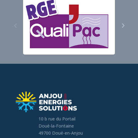
10 b rue du Portail
Doué-la-Fontaine
49700 Doué-en-Anjou