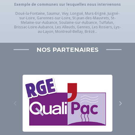
Exemple de communes sur lesquelles nous intervenons
:
Doué-la-Fontaine, Saumur, Vivy, Longué, Murs-Erigné, Juigné-
sur-Loire, Garennes-sur-Loire, St-jean-des-Mauvrets, St-
Melaine-sur-Aubance, Soulaine-sur-Aubance, Tuffalun,
Brissac-Loire-Aubance, Les Alleuds, Gennes, Les Rosiers, Lys-
au-Layon, Montreuil-Bellay, Brézé...
NOS PARTENAIRES