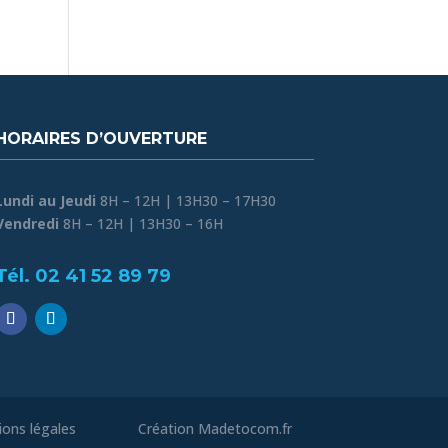
HORAIRES D’OUVERTURE
Lundi au Jeudi
8H – 12H | 13H30 – 17H30
Vendredi
8H – 12H | 13H30 – 16H
Tél. 02 41 52 89 79
ons légales
Création Madetocom.fr